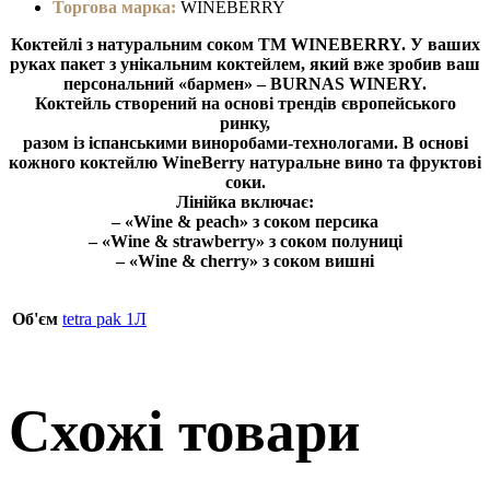
Торгова марка:
WINEBERRY
Коктейлі з натуральним соком ТМ WINEBERRY. У ваших
руках пакет з унікальним коктейлем, який вже зробив ваш
персональний «бармен» – BURNAS WINERY.
Коктейль створений на основі трендів європейського
ринку,
разом із іспанськими виноробами-технологами. В основі
кожного коктейлю WineBerry натуральне вино та фруктові
соки.
Лінійка включає:
– «Wine & peach» з соком персика
– «Wine & strawberry» з соком полуниці
– «Wine & cherry» з соком вишні
Об'єм
tetra pak 1Л
Схожі товари