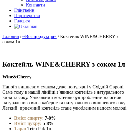
Контакти
Глінтвейн
Партнерство
Галерея
Головна
/
~Вся продукція~
/ Коктейль WINE&CHERRY з
соком 1л
Коктейль WINE&CHERRY з соком 1л
Wine&Cherry
Напої з вишневим смаком дуже популярні у Східній Європі.
Саме тому в нашій лінійці з’явився коктейль з натурального
вина та соку. Унікальний коктейль був зроблений на основі
натурального вина каберне та натурального вишневого соку.
Легкий, приємний коктейль стане улюбленим напоєм молоді.
Вміст спирту:
7-8%
Вміст цукру:
5-8%
Тара:
Tetra Pak 1л