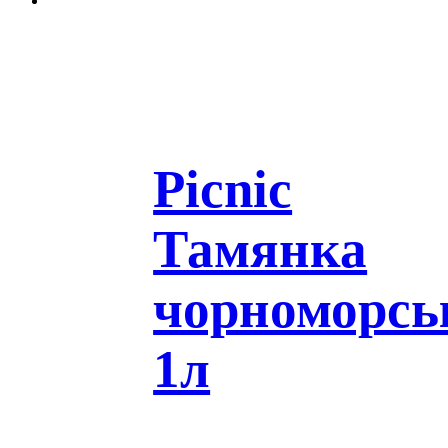
Picnic
Тамянка
чорноморсь
1л